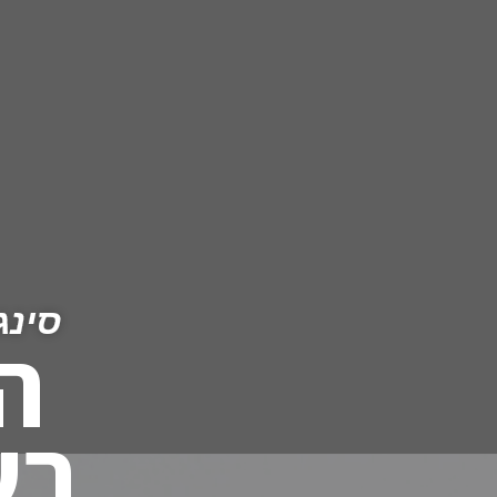
סינג
ה
בש