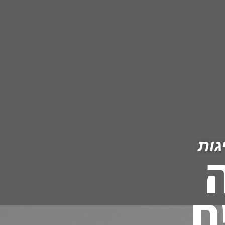
גות
ת